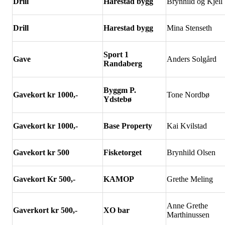
Drill
Harestad bygg
Brynhild og Kjell
Drill
Harestad bygg
Mina Stenseth
Sport 1
Gave
Anders Solgård
Randaberg
Byggm P.
Gavekort kr 1000,-
Tone Nordbø
Ydsteb
ø
Gavekort kr 1000,-
Base Property
Kai Kvilstad
Gavekort kr 500
Fisketorget
Brynhild Olsen
Gavekort Kr 500,-
KAMOP
Grethe Meling
Anne Grethe
Gaverkort kr 500,-
XO bar
Marthinussen