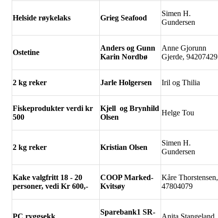
Simen H.
Helside r
øykelaks
Grieg Seafood
Gundersen
Anders og Gunn
Anne Gjorunn
Ostetine
Karin Nordb
ø
Gjerde, 94207429
2 kg reker
Jarle Holgersen
Iril og Thilia
Fiskeprodukter verdi kr
Kjell og Brynhild
Helge Tou
500
Olsen
Simen H.
2 kg reker
Kristian Olsen
Gundersen
Kake valgfritt 18 - 20
COOP Marked-
Kåre Thorstensen,
personer, vedi Kr 600,-
Kvits
øy
47804079
Sparebank1 SR-
PC ryggsekk
Anita Stangeland