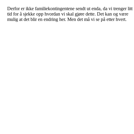
Derfor er ikke familiekontingentene sendt ut enda, da vi trenger litt
tid for å sjekke opp hvordan vi skal gjøre dette. Det kan og være
mulig at det blir en endring her. Men det må vi se på etter hvert.
Voksen-kontingent og barne-kontingent er sent ut og fakturert på
vanlig måte.
Dette til info.
Som dere også sikkert merket ble det sendt ut barn-kontingenter til
alle medlemmene. Dette var en feil og alle disse ble kreditert.
Har du ikke fått kreditnota, ta kontakt på mail til
medlem@kvitsoyil.no
så skal vi se på det.
Dette gjelder da de som
ikke
skal ha barne-kontingent. Er du/har d
barn og er medlem, gjelder fakturaen dere har fått.
Mvh
KIL