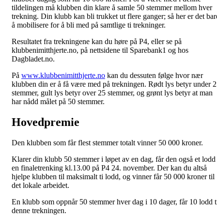
tildelingen må klubben din klare å samle 50 stemmer mellom hver
trekning. Din klubb kan bli trukket ut flere ganger; så her er det bar
å mobilisere for å bli med på samtlige ti trekninger.
Resultatet fra trekningene kan du høre på P4, eller se på
klubbenimitthjerte.no, på nettsidene til Sparebank1 og hos
Dagbladet.no.
På
www.klubbenimitthjerte.no
kan du dessuten følge hvor nær
klubben din er å få være med på trekningen. Rødt lys betyr under 
stemmer, gult lys betyr over 25 stemmer, og grønt lys betyr at man
har nådd målet på 50 stemmer.
Hovedpremie
Den klubben som får flest stemmer totalt vinner 50 000 kroner.
Klarer din klubb 50 stemmer i løpet av en dag, får den også et lodd 
en finaletrenking kl.13.00 på P4 24. november. Der kan du altså
hjelpe klubben til maksimalt ti lodd, og vinner får 50 000 kroner til
det lokale arbeidet.
En klubb som oppnår 50 stemmer hver dag i 10 dager, får 10 lodd t
denne trekningen.