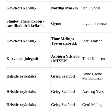
Gavekort kr 500,-
Nordb
ø Maskin
Jan Dybdal
Stanley Thermokopp /
Gymo
Ingunn Pedersen
camelbak drikkeflaske
Thor Melings
Gavekort kr 500,-
Idar Haaland
Trevarefabrikk
Asbj
ørn Ydstebø
Kurv med julegodt
Turid Knutsen
/ MIXEN
Anne Grethe
Helside r
øykelaks
Grieg Seafood
Marthinussen
Helside r
øykelaks
Grieg Seafood
Aase og Yves
Helside r
øykelaks
Grieg Seafood
Gerd Meling