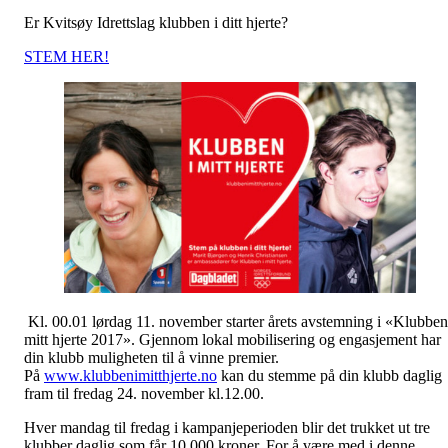
Er Kvitsøy Idrettslag klubben i ditt hjerte?
STEM HER!
Kl. 00.01 lørdag 11. november starter årets avstemning i «Klubben
mitt hjerte 2017». Gjennom lokal mobilisering og engasjement har
din klubb muligheten til å vinne premier.
På
www.klubbenimitthjerte.no
kan du stemme på din klubb daglig
fram til fredag 24. november kl.12.00.
Hver mandag til fredag i kampanjeperioden blir det trukket ut tre
klubber daglig som får 10 000 kroner. For å være med i denne