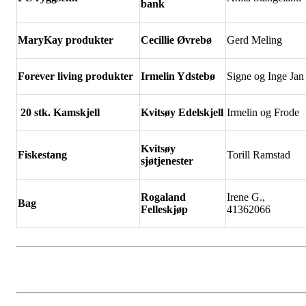
bank
MaryKay produkter
Cecillie
Øvrebø
Gerd Meling
Forever living produkter
Irmelin Ydsteb
ø
Signe og Inge Jan
20 stk. Kamskjell
Kvits
øy Edelskjell
Irmelin og Frode
Kvits
øy
Fiskestang
Torill Ramstad
sjøtjenester
Rogaland
Irene G.,
Bag
Felleskj
øp
41362066