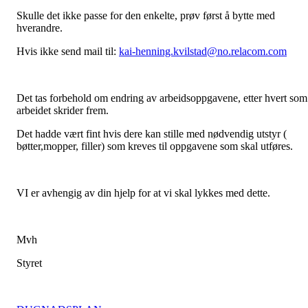
Skulle det ikke passe for den enkelte, prøv først å bytte med
hverandre.
Hvis ikke send mail til:
kai-henning.kvilstad@no.relacom.com
Det tas forbehold om endring av arbeidsoppgavene, etter hvert som
arbeidet skrider frem.
Det hadde vært fint hvis dere kan stille med nødvendig utstyr (
bøtter,mopper, filler) som kreves til oppgavene som skal utføres.
VI er avhengig av din hjelp for at vi skal lykkes med dette.
Mvh
Styret