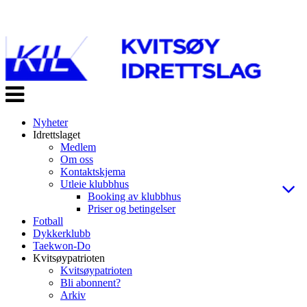
Veksle
navigasjon
Nyheter
Idrettslaget
Medlem
Om oss
Kontaktskjema
Utleie klubbhus
Booking av klubbhus
Priser og betingelser
Fotball
Dykkerklubb
Taekwon-Do
Kvitsøypatrioten
Kvitsøypatrioten
Bli abonnent?
Arkiv