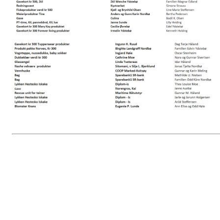
Kvitsøy​ ​Dykkerklubb (KDK) -​ 
Protokoll​ ​fra​ styremøte 31 okt