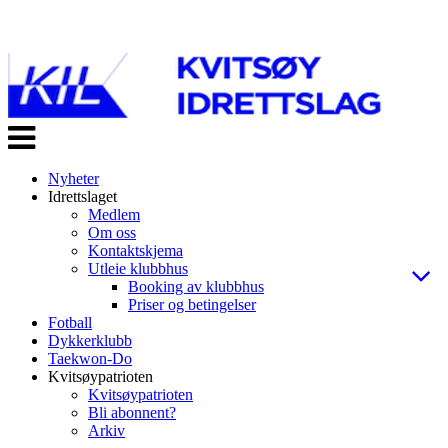
Veksle
navigasjon
Nyheter
Idrettslaget
Medlem
Om oss
Kontaktskjema
Utleie klubbhus
Booking av klubbhus
Priser og betingelser
Fotball
Dykkerklubb
Taekwon-Do
Kvitsøypatrioten
Kvitsøypatrioten
Bli abonnent?
Arkiv