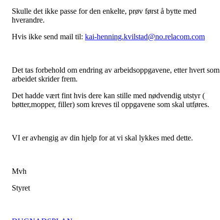
Skulle det ikke passe for den enkelte, prøv først å bytte med
hverandre.
Hvis ikke send mail til:
kai-henning.kvilstad@no.relacom.com
Det tas forbehold om endring av arbeidsoppgavene, etter hvert som
arbeidet skrider frem.
Det hadde vært fint hvis dere kan stille med nødvendig utstyr (
bøtter,mopper, filler) som kreves til oppgavene som skal utføres.
VI er avhengig av din hjelp for at vi skal lykkes med dette.
Mvh
Styret