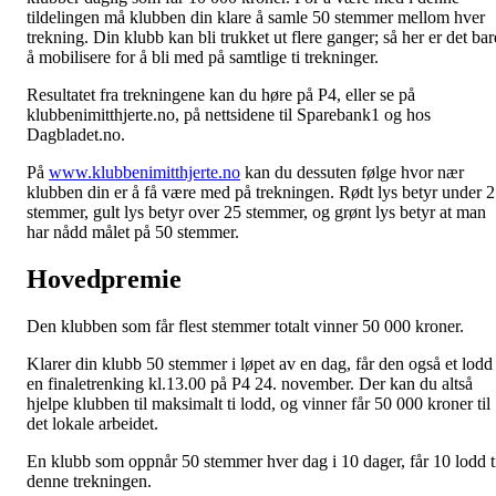
tildelingen må klubben din klare å samle 50 stemmer mellom hver
trekning. Din klubb kan bli trukket ut flere ganger; så her er det bar
å mobilisere for å bli med på samtlige ti trekninger.
Resultatet fra trekningene kan du høre på P4, eller se på
klubbenimitthjerte.no, på nettsidene til Sparebank1 og hos
Dagbladet.no.
På
www.klubbenimitthjerte.no
kan du dessuten følge hvor nær
klubben din er å få være med på trekningen. Rødt lys betyr under 
stemmer, gult lys betyr over 25 stemmer, og grønt lys betyr at man
har nådd målet på 50 stemmer.
Hovedpremie
Den klubben som får flest stemmer totalt vinner 50 000 kroner.
Klarer din klubb 50 stemmer i løpet av en dag, får den også et lodd 
en finaletrenking kl.13.00 på P4 24. november. Der kan du altså
hjelpe klubben til maksimalt ti lodd, og vinner får 50 000 kroner til
det lokale arbeidet.
En klubb som oppnår 50 stemmer hver dag i 10 dager, får 10 lodd t
denne trekningen.