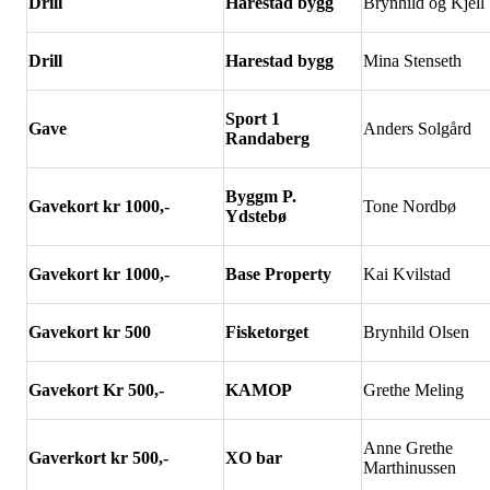
Drill
Harestad bygg
Brynhild og Kjell
Drill
Harestad bygg
Mina Stenseth
Sport 1
Gave
Anders Solgård
Randaberg
Byggm P.
Gavekort kr 1000,-
Tone Nordbø
Ydsteb
ø
Gavekort kr 1000,-
Base Property
Kai Kvilstad
Gavekort kr 500
Fisketorget
Brynhild Olsen
Gavekort Kr 500,-
KAMOP
Grethe Meling
Anne Grethe
Gaverkort kr 500,-
XO bar
Marthinussen