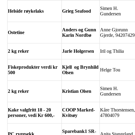
Simen H.
Helside r
øykelaks
Grieg Seafood
Gundersen
Anders og Gunn
Anne Gjorunn
Ostetine
Karin Nordb
ø
Gjerde, 94207429
2 kg reker
Jarle Holgersen
Iril og Thilia
Fiskeprodukter verdi kr
Kjell og Brynhild
Helge Tou
500
Olsen
Simen H.
2 kg reker
Kristian Olsen
Gundersen
Kake valgfritt 18 - 20
COOP Marked-
Kåre Thorstensen,
personer, vedi Kr 600,-
Kvits
øy
47804079
Sparebank1 SR-
PC ryggsekk
Anita Stangeland