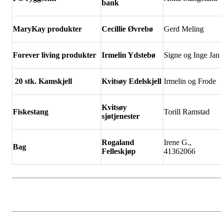
bank
MaryKay produkter
Cecillie
Øvrebø
Gerd Meling
Forever living produkter
Irmelin Ydsteb
ø
Signe og Inge Jan
20 stk. Kamskjell
Kvits
øy Edelskjell
Irmelin og Frode
Kvits
øy
Fiskestang
Torill Ramstad
sjøtjenester
Rogaland
Irene G.,
Bag
Felleskj
øp
41362066