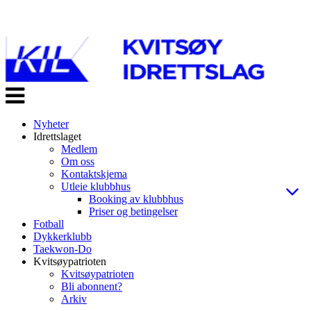
Veksle
navigasjon
Nyheter
Idrettslaget
Medlem
Om oss
Kontaktskjema
Utleie klubbhus
Booking av klubbhus
Priser og betingelser
Fotball
Dykkerklubb
Taekwon-Do
Kvitsøypatrioten
Kvitsøypatrioten
Bli abonnent?
Arkiv