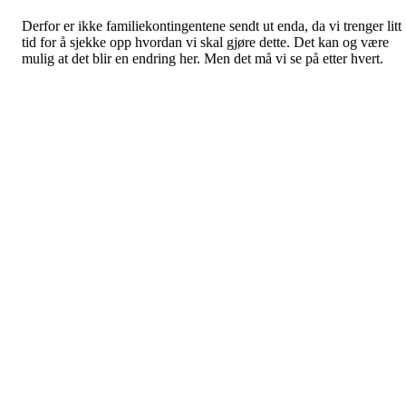
Derfor er ikke familiekontingentene sendt ut enda, da vi trenger litt
tid for å sjekke opp hvordan vi skal gjøre dette. Det kan og være
mulig at det blir en endring her. Men det må vi se på etter hvert.
Voksen-kontingent og barne-kontingent er sent ut og fakturert på
vanlig måte.
Dette til info.
Som dere også sikkert merket ble det sendt ut barn-kontingenter til
alle medlemmene. Dette var en feil og alle disse ble kreditert.
Har du ikke fått kreditnota, ta kontakt på mail til
medlem@kvitsoyil.no
så skal vi se på det.
Dette gjelder da de som
ikke
skal ha barne-kontingent. Er du/har d
barn og er medlem, gjelder fakturaen dere har fått.
Mvh
KIL