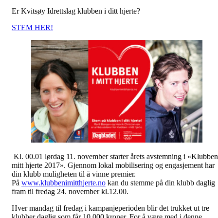
Er Kvitsøy Idrettslag klubben i ditt hjerte?
STEM HER!
Kl. 00.01 lørdag 11. november starter årets avstemning i «Klubben
mitt hjerte 2017». Gjennom lokal mobilisering og engasjement har
din klubb muligheten til å vinne premier.
På
www.klubbenimitthjerte.no
kan du stemme på din klubb daglig
fram til fredag 24. november kl.12.00.
Hver mandag til fredag i kampanjeperioden blir det trukket ut tre
klubber daglig som får 10 000 kroner. For å være med i denne