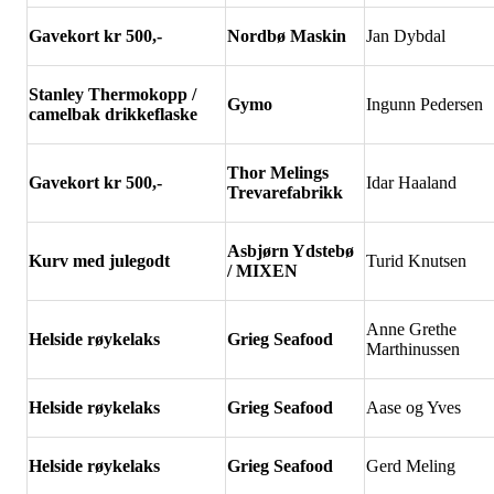
Gavekort kr 500,-
Nordb
ø Maskin
Jan Dybdal
Stanley Thermokopp /
Gymo
Ingunn Pedersen
camelbak drikkeflaske
Thor Melings
Gavekort kr 500,-
Idar Haaland
Trevarefabrikk
Asbj
ørn Ydstebø
Kurv med julegodt
Turid Knutsen
/ MIXEN
Anne Grethe
Helside r
øykelaks
Grieg Seafood
Marthinussen
Helside r
øykelaks
Grieg Seafood
Aase og Yves
Helside r
øykelaks
Grieg Seafood
Gerd Meling