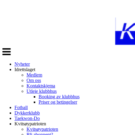
Veksle
navigasjon
Nyheter
Idrettslaget
Medlem
Om oss
Kontaktskjema
Utleie klubbhus
Booking av klubbhus
Priser og betingelser
Fotball
Dykkerklubb
Taekwon-Do
Kvitsøypatrioten
Kvitsøypatrioten
Bli abonnent?