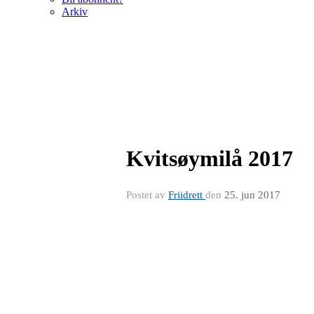
Arkiv
Kvitsøymilå 2017
Postet av
Friidrett
den
25. jun 2017