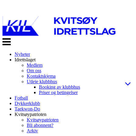
Veksle
navigasjon
Nyheter
Idrettslaget
Medlem
Om oss
Kontaktskjema
Utleie klubbhus
Booking av klubbhus
Priser og betingelser
Fotball
Dykkerklubb
Taekwon-Do
Kvitsøypatrioten
Kvitsøypatrioten
Bli abonnent?
Arkiv