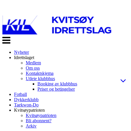
Veksle
navigasjon
Nyheter
Idrettslaget
Medlem
Om oss
Kontaktskjema
Utleie klubbhus
Booking av klubbhus
Priser og betingelser
Fotball
Dykkerklubb
Taekwon-Do
Kvitsøypatrioten
Kvitsøypatrioten
Bli abonnent?
Arkiv