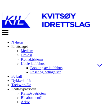
Veksle
navigasjon
Nyheter
Idrettslaget
Medlem
Om oss
Kontaktskjema
Utleie klubbhus
Booking av klubbhus
Priser og betingelser
Fotball
Dykkerklubb
Taekwon-Do
Kvitsøypatrioten
Kvitsøypatrioten
Bli abonnent?
Arkiv