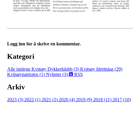
Logg inn for å skrive en kommentar.
Kategori
Alle innlegg
Kvitsøy Dykkerklubb (3)
Kvitsøy Idrettslag (29)
Kvitsøypatrioten (1)
Nyheter (3)
RSS
Arkiv
2023 (3)
2022 (1)
2021 (2)
2020 (4)
2019 (9)
2018 (11)
2017 (10)