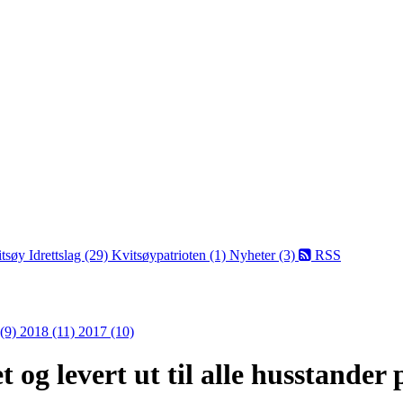
tsøy Idrettslag (29)
Kvitsøypatrioten (1)
Nyheter (3)
RSS
 (9)
2018 (11)
2017 (10)
 og levert ut til alle husstander