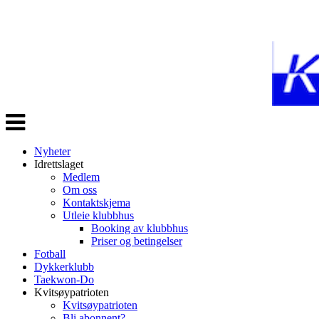
Veksle
navigasjon
Nyheter
Idrettslaget
Medlem
Om oss
Kontaktskjema
Utleie klubbhus
Booking av klubbhus
Priser og betingelser
Fotball
Dykkerklubb
Taekwon-Do
Kvitsøypatrioten
Kvitsøypatrioten
Bli abonnent?