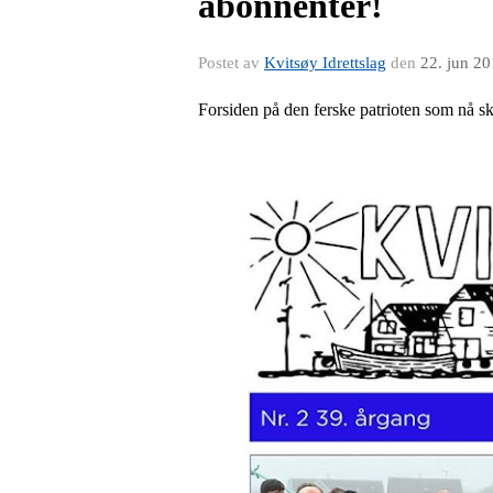
abonnenter!
Postet av
Kvitsøy Idrettslag
den
22. jun 2
Forsiden på den ferske patrioten som nå sk