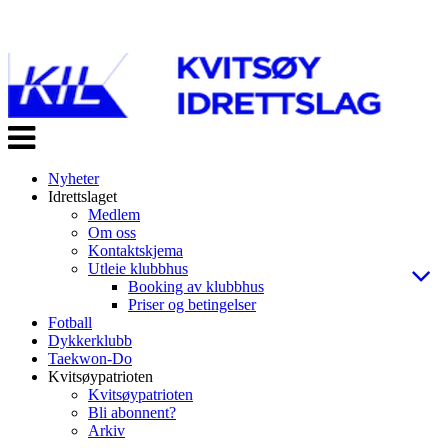
Veksle
navigasjon
Nyheter
Idrettslaget
Medlem
Om oss
Kontaktskjema
Utleie klubbhus
Booking av klubbhus
Priser og betingelser
Fotball
Dykkerklubb
Taekwon-Do
Kvitsøypatrioten
Kvitsøypatrioten
Bli abonnent?
Arkiv