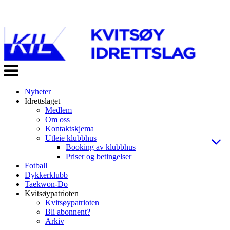
Veksle
navigasjon
Nyheter
Idrettslaget
Medlem
Om oss
Kontaktskjema
Utleie klubbhus
Booking av klubbhus
Priser og betingelser
Fotball
Dykkerklubb
Taekwon-Do
Kvitsøypatrioten
Kvitsøypatrioten
Bli abonnent?
Arkiv